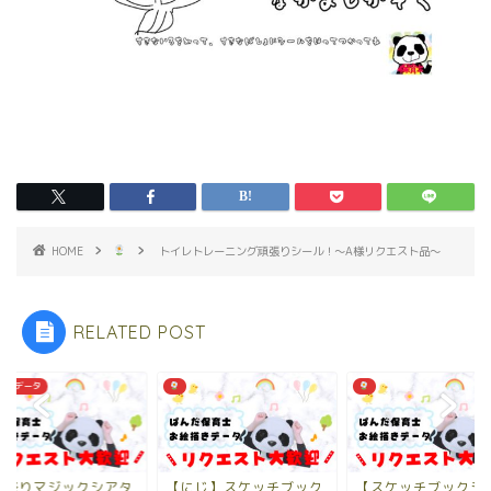
HOME
トイレトレーニング頑張りシール！～A様リクエスト品～
RELATED POST
ストデータ
な祭りマジックシアタ
【にじ】スケッチブック
【スケッチブックシ