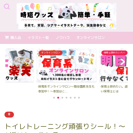
購入品
イラスト一覧
ノウハウ
オンラインサロン
オンラインサロン
保育士辞めたい人へ
保育系オンラインサロン～現役園長先生も
保育士辞めたい。退職
参加中！～参加はこ...
い保育士とは
トイレトレーニング頑張りシール！～