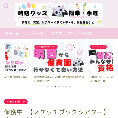
購入品
イラスト一覧
ノウハウ
オンラインサロン
保育士辞めたい人へ
スキルアップ
サロン～現役園長先生も
保育士辞めたい。退職代行を使った方が良
【目指せスキルアップ
..
い保育士とは
立つ資格一覧
イラストデータ
保護中: 【スケッチブックシアター】