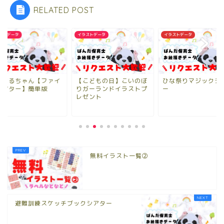
RELATED POST
ストデータ
イラストデータ
イラストデータ
んまるちゃん【ファイ
【こどもの日】こいのぼ
ひな祭りマジックシ
シアター】簡単版
りガーランドイラストプ
ー
レゼント
無料イラスト一覧②
避難訓練スケッチブックシアター